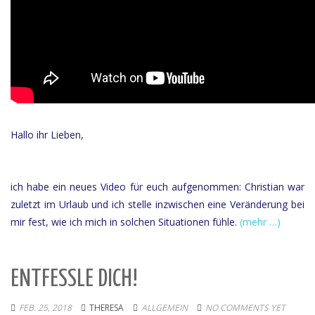
Hallo ihr Lieben,
ich habe ein neues Video für euch aufgenommen: Christian war
zuletzt im Urlaub und ich stelle inzwischen eine Veränderung bei
mir fest, wie ich mich in solchen Situationen fühle.
(mehr …)
ENTFESSLE DICH!
FEB. 25, 2018
THERESA
ALLGEMEIN
NO COMMENTS YET