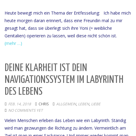
Heute bewegt mich ein Thema der Entfesselung: Ich habe mich
heute morgen daran erinnert, dass eine Freundin mal zu mir
gesagt hat, dass sie überlegt sich ihre Yoni (= weibliche
Genitalien) operieren zu lassen, weil diese nicht schön ist.
(mehr …)
DEINE KLARHEIT IST DEIN
NAVIGATIONSSYSTEM IM LABYRINTH
DES LEBENS
FEB. 14, 2018
CHRIS
ALLGEMEIN
,
LEBEN
,
LIEBE
NO COMMENTS YET
Vielen Menschen erleben das Leben wie ein Labyrinth. Ständig
wird man gezwungen die Richtung zu ändern. Vermeintlich am
Ziel ist man in einer Sackgasse. Und immer wieder kommt man