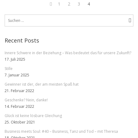
Seitennummerierun
Page
Page
Page
Page
1
2
3
4
der
Previous
Suchen
page
Beiträge
nach:
Recent Posts
Innere Schwere in der Beziehung – Was bedeutet das für unsere Zukunft?
17. Juli 2025
Stille
7. Januar 2025
Gewinner ist der, der am meisten Spaß hat
21. Februar 2022
Geschenke? Nein, danke!
14. Februar 2022
Glück ist keine lösbare Gleichung
25. Oktober 2021
Business meets Soul: #40 – Business, Tanz und Tod – mit Theresa
18. Oktober 2021