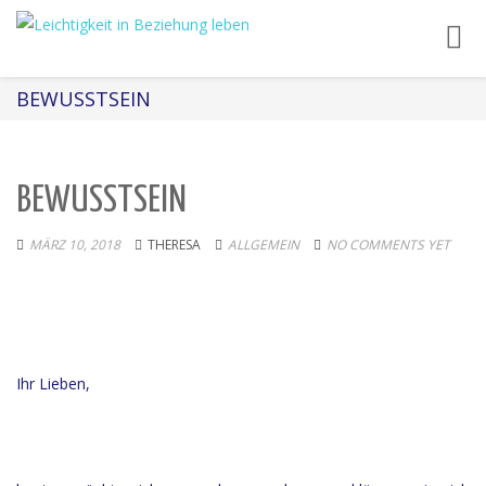
Toggl
navig
BEWUSSTSEIN
BEWUSSTSEIN
MÄRZ 10, 2018
THERESA
ALLGEMEIN
NO COMMENTS YET
Ihr Lieben,