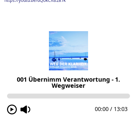
https://youtu.be/dQokCXB287k