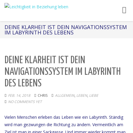
Toggl
navig
DEINE KLARHEIT IST DEIN NAVIGATIONSSYSTEM
IM LABYRINTH DES LEBENS
DEINE KLARHEIT IST DEIN
NAVIGATIONSSYSTEM IM LABYRINTH
DES LEBENS
FEB. 14, 2018
CHRIS
ALLGEMEIN
,
LEBEN
,
LIEBE
NO COMMENTS YET
Vielen Menschen erleben das Leben wie ein Labyrinth. Ständig
wird man gezwungen die Richtung zu ändern. Vermeintlich am
Ziel ist man in einer Sackgasse. Und immer wieder kommt man