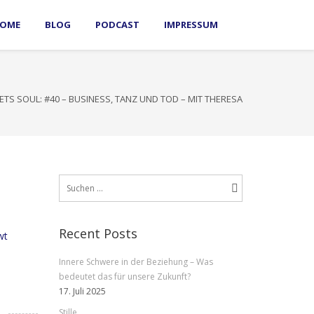
OME
BLOG
PODCAST
IMPRESSUM
TS SOUL: #40 – BUSINESS, TANZ UND TOD – MIT THERESA
Suchen
nach:
Recent Posts
wt
Innere Schwere in der Beziehung – Was
bedeutet das für unsere Zukunft?
17. Juli 2025
Stille