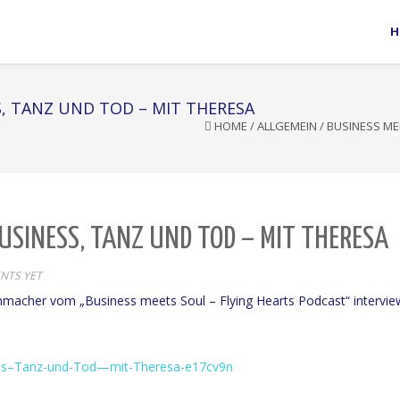
H
S, TANZ UND TOD – MIT THERESA
HOME
/
ALLGEMEIN
/
BUSINESS MEE
BUSINESS, TANZ UND TOD – MIT THERESA
NTS YET
nnmacher vom „Business meets Soul – Flying Hearts Podcast“ intervie
ness–Tanz-und-Tod—mit-Theresa-e17cv9n