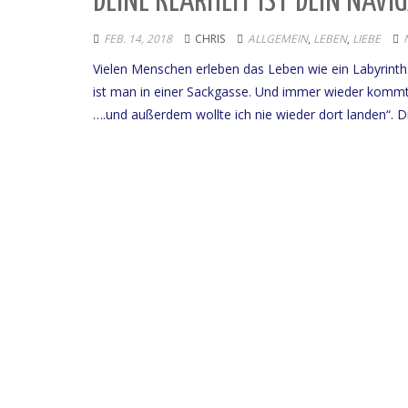
DEINE KLARHEIT IST DEIN NAVI
FEB. 14, 2018
CHRIS
ALLGEMEIN
,
LEBEN
,
LIEBE
Vielen Menschen erleben das Leben wie ein Labyrinth
ist man in einer Sackgasse. Und immer wieder kommt
….und außerdem wollte ich nie wieder dort landen“. D