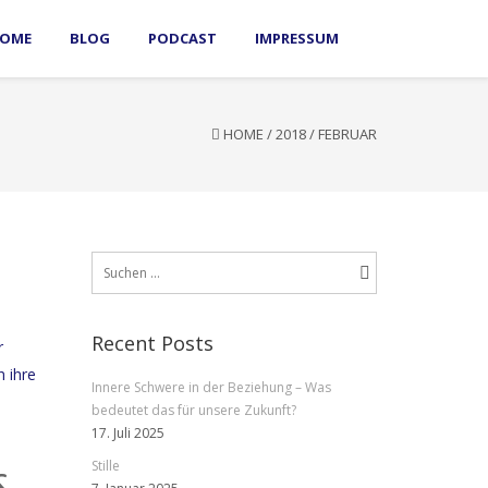
OME
BLOG
PODCAST
IMPRESSUM
HOME
/
2018
/
FEBRUAR
Suchen
nach:
Recent Posts
r
h ihre
Innere Schwere in der Beziehung – Was
bedeutet das für unsere Zukunft?
17. Juli 2025
Stille