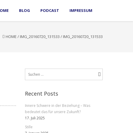
OME
BLOG
PODCAST
IMPRESSUM
HOME
/
IMG_20160720_131533
/
IMG_20160720_131533
Suchen
nach:
Recent Posts
Innere Schwere in der Beziehung – Was
bedeutet das für unsere Zukunft?
17. Juli 2025
Stille