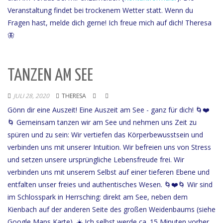
Veranstaltung findet bei trockenem Wetter statt. Wenn du
Fragen hast, melde dich gerne! Ich freue mich auf dich! Theresa
🦋
TANZEN AM SEE
JULI 28, 2020
THERESA
Gönn dir eine Auszeit! Eine Auszeit am See - ganz für dich! 🌀❤️
🌀 Gemeinsam tanzen wir am See und nehmen uns Zeit zu
spüren und zu sein: Wir vertiefen das Körperbewusstsein und
verbinden uns mit unserer Intuition. Wir befreien uns von Stress
und setzen unsere ursprüngliche Lebensfreude frei. Wir
verbinden uns mit unserem Selbst auf einer tieferen Ebene und
entfalten unser freies und authentisches Wesen. 🌀❤️🌀 Wir sind
im Schlosspark in Herrsching: direkt am See, neben dem
Kienbach auf der anderen Seite des großen Weidenbaums (siehe
Google Maps Karte). ☀️ Ich selbst werde ca. 15 Minuten vorher