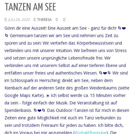
TANZEN AM SEE
JULI 28, 2020
THERESA
Gönn dir eine Auszeit! Eine Auszeit am See - ganz für dich! 🌀❤️
🌀 Gemeinsam tanzen wir am See und nehmen uns Zeit zu
spüren und zu sein: Wir vertiefen das Körperbewusstsein und
verbinden uns mit unserer Intuition. Wir befreien uns von Stress
und setzen unsere ursprüngliche Lebensfreude frei. Wir
verbinden uns mit unserem Selbst auf einer tieferen Ebene und
entfalten unser freies und authentisches Wesen. 🌀❤️🌀 Wir sind
im Schlosspark in Herrsching: direkt am See, neben dem
Kienbach auf der anderen Seite des großen Weidenbaums (siehe
Google Maps Karte). ☀️ Ich selbst werde ca. 15 Minuten vorher
da sein - folge einfach der Musik. Die Veranstaltung ist auf
Spendenbasis. 🌀❤️🌀 Das Outdoor-Tanzen ist für mich in diesen
Zeiten eine gute Möglichkeit mit euch im Tanz verbunden zu
sein und trotzdem Freiraum für jeden zu haben. Ich bitte dich,
dich im Voraus bei mir anzumelden (
Kontaktformular
). Die