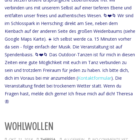
verbinden uns mit unserem Selbst auf einer tieferen Ebene und
entfalten unser freies und authentisches Wesen. 🌀❤️🌀 Wir sind
im Schlosspark in Herrsching: direkt am See, neben dem
Kienbach auf der anderen Seite des großen Weidenbaums (siehe
Google Maps Karte). ☀️ Ich selbst werde ca. 15 Minuten vorher
da sein - folge einfach der Musik. Die Veranstaltung ist auf
Spendenbasis. 🌀❤️🌀 Das Outdoor-Tanzen ist für mich in diesen
Zeiten eine gute Möglichkeit mit euch im Tanz verbunden zu
sein und trotzdem Freiraum für jeden zu haben. Ich bitte dich,
dich im Voraus bei mir anzumelden (
Kontaktformular
). Die
Veranstaltung findet bei trockenem Wetter statt. Wenn du
Fragen hast, melde dich gerne! Ich freue mich auf dich! Theresa
🦋
WOHLWOLLEN
OKT. 21, 2018
THERESA
ALLGEMEIN
NO COMMENTS YET