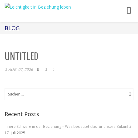
Toggl
navig
BLOG
UNTITLED
AUG. 07, 2026
Suchen
nach:
Recent Posts
Innere Schwere in der Beziehung – Was bedeutet das für unsere Zukunft?
17. Juli 2025