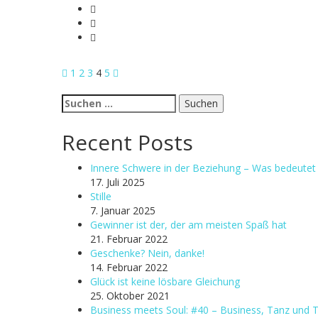
Seitennummerierung
Previous
Page
Page
Page
Page
Page
Next
1
2
3
4
5
page
page
der
Suchen
nach:
Beiträge
Recent Posts
Innere Schwere in der Beziehung – Was bedeutet 
17. Juli 2025
Stille
7. Januar 2025
Gewinner ist der, der am meisten Spaß hat
21. Februar 2022
Geschenke? Nein, danke!
14. Februar 2022
Glück ist keine lösbare Gleichung
25. Oktober 2021
Business meets Soul: #40 – Business, Tanz und 